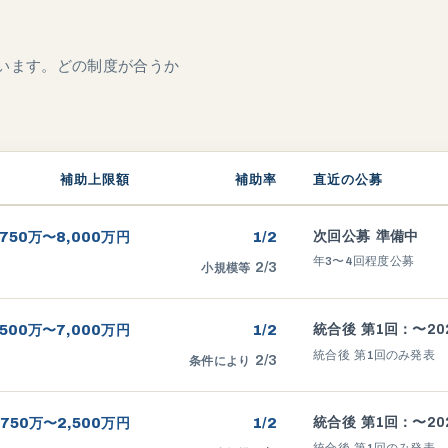
います。どの制度が合うか
補助上限額
補助率
直近の公募
次回公募 準備中
750
万〜
8,000
万円
1/2
年
3
〜
4
回程度公募
2/3
小規模等
統合後 第
回：〜
,500
万〜
7,000
万円
1/2
1
20
統合後 第
1
回のみ発表
2/3
条件により
統合後 第
回：〜
750
万〜
2,500
万円
1/2
1
20
統合後 第
1
回のみ発表