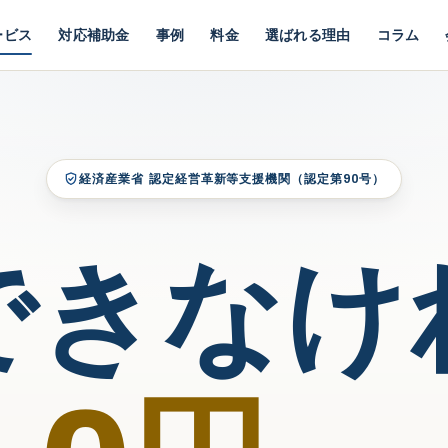
ービス
対応補助金
事例
料金
選ばれる理由
コラム
経済産業省 認定経営革新等支援機関（認定第
90
号）
できなけ