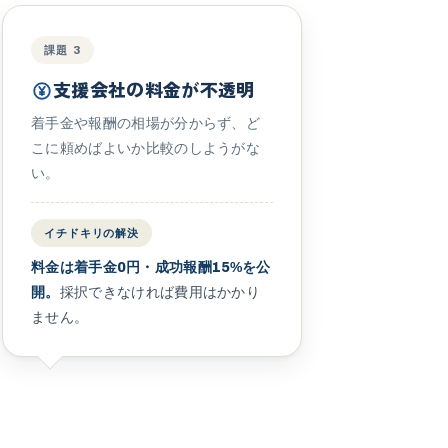
課題
3
支援会社の料金が不透明
着手金や報酬の相場が分からず、ど
こに頼めばよいか比較のしようがな
い。
イチドキリの解決
料金は着手金
円・成功報酬
%を公
0
15
開。
採択できなければ費用はかかり
ません。