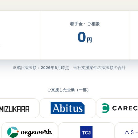
着手金・ご相談
30億円超
0
円
超
※累計採択額：
2026
年
6
月時点、当社支援案件の採択額の合計
ご支援した企業（一部）