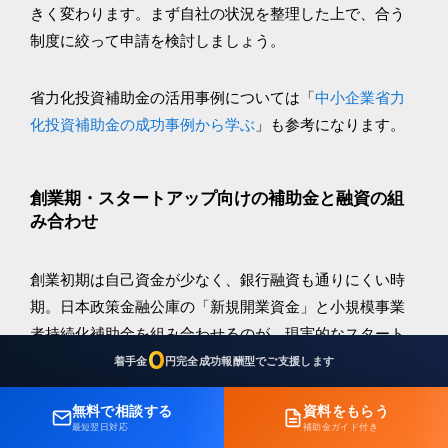
きく変わります。まず自社の状況を整理した上で、合う
制度に絞って申請を検討しましょう。
省力化投資補助金の活用事例については「
中小企業省力
化投資補助金の成功事例から学ぶ
」も参考になります。
創業期・スタートアップ向けの補助金と融資の組
み合わせ
創業初期は自己資金が少なく、銀行融資も通りにくい時
期。日本政策金融公庫の「新規開業資金」と小規模事業
者持続化補助金を組み合わせるのが、現実的なスタート
0
ラインになります。
着手金
円
完全成功報酬型でご支援します
無料で相談する
資料をもらう
自治体によっては創業補助金・地域創業補助金が用意さ
最短翌日対応
補助金ガイド付き
れているため、地元の商工会議所に相談してみるのも手