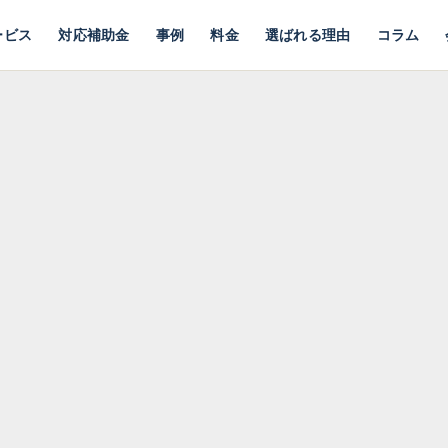
ービス
対応補助金
事例
料金
選ばれる理由
コラム
功報酬 読み込まれました
続支援B型事業所「ぽちぽちの道」に関するnote記事を公開しました