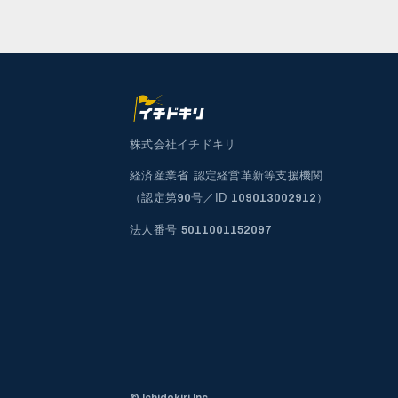
株式会社イチドキリ
経済産業省 認定経営革新等支援機関
（認定第
号／ID
）
90
109013002912
法人番号
5011001152097