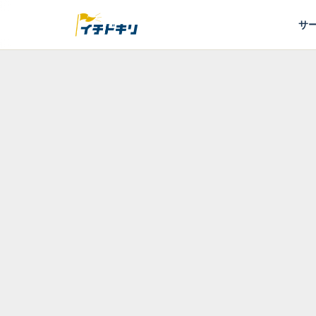
サ
補助金申請代行・コンサルのイチドキリ｜着手金0円・完全成
ホーム
お知らせ
>
>
当社運営の就労継
2026/06/02
お知らせ