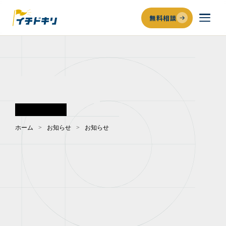
無料相談
補助金申請代行・コンサルのイチドキリ｜着手金0円・完全成
NEWS
お知らせ
ホーム
>
お知らせ
>
お知らせ
お知らせ
セミナー
プレスリリース
メデ