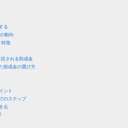
する
度の動向
と特徴
注目される助成金
た助成金の選び方
イント
でのステップ
き点
理