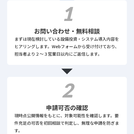
1
お問い合わせ・無料相談
まずは現在検討している設備投資・システム導入内容を
ヒアリングします。Webフォームから受け付けており、
担当者より２～３営業日以内にご返信します。
arrow_drop_down
2
申請可否の確認
現時点公開情報をもとに、対象可能性を確認します。要
件充足の可否を初回相談で判定し、無理な申請を防ぎま
す。