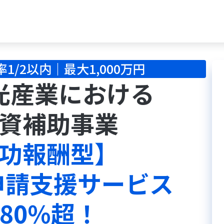
r Today has loaded
1/2以内｜最大1,000万円
光産業における
資補助事業
功報酬型】
申請支援サービス
 80%超！