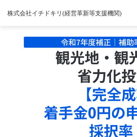
Japanese Horse Racing & Retired Horse Support | Join a Tou
株式会社イチドキリ(経営革新等支援機関)
令和7年度補正｜補助率
観光地・観
省力化投
【完全成
着手金0円の
採択率