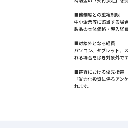
補助金の「交付決定」を
■他制度との重複制限
中小企業等に該当する場
製品の本体価格・導入経
■対象外となる経費
パソコン、タブレット、
れる場合を除き対象外で
■審査における優先措置
「省力化投資に係るアン
れます。