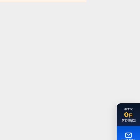
着手金
0
円
成功報酬型