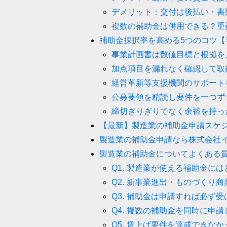
デメリット：交付は後払い・書
複数の補助金は併用できる？重
補助金採択率を高める5つのコツ【
事業計画書は数値目標と根拠を
加点項目を漏れなく確認して取
経営革新等支援機関のサポート
公募要領を精読し要件を一つず
締切ぎりぎりでなく余裕を持っ
【最新】製造業の補助金申請スケ
製造業の補助金申請なら株式会社
製造業の補助金についてよくある
Q1. 製造業が使える補助金に
Q2. 新事業進出・ものづく
Q3. 補助金は申請すれば必ず
Q4. 複数の補助金を同時に申
Q5. 賃上げ要件を達成できな