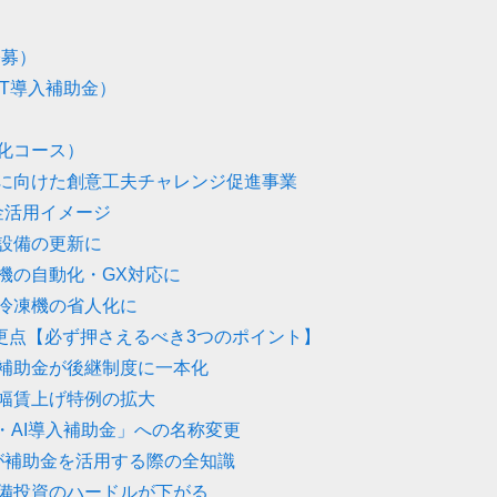
公募）
IT導入補助金）
化コース）
に向けた創意工夫チャレンジ促進事業
金活用イメージ
設備の更新に
機の自動化・GX対応に
冷凍機の省人化に
変更点【必ず押さえるべき3つのポイント】
補助金が後継制度に一本化
幅賃上げ特例の拡大
・AI導入補助金」への名称変更
が補助金を活用する際の全知識
備投資のハードルが下がる